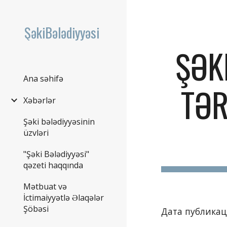
Sk
ŞəkiBələdiyyəsi
ŞƏK
Ana səhifə
TƏR
Xəbərlər
Şəki bələdiyyəsinin
üzvləri
"Şəki Bələdiyyəsi"
qəzeti haqqında
Mətbuat və
İctimaiyyətlə Əlaqələr
Şöbəsi
Дата публикаци