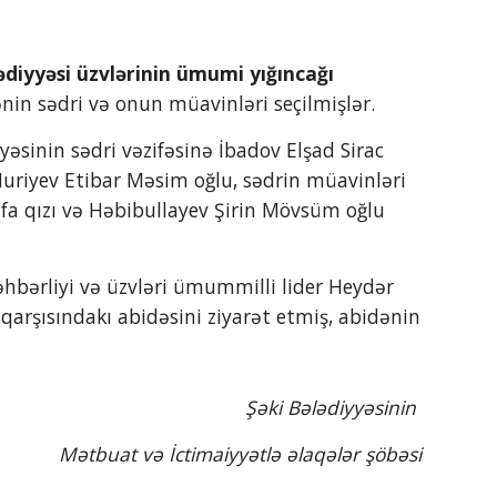
yənin sədri və onun müavinləri seçilmişlər.
Nuriyev Etibar Məsim oğlu, sədrin müavinləri 
fa qızı və Həbibullayev Şirin Mövsüm oğlu 
qarşısındakı abidəsini ziyarət etmiş, abidənin 
Şəki Bələdiyyəsinin 
Mətbuat və İctimaiyyətlə əlaqələr şöbəsi