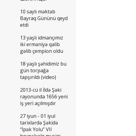
10 saylı məktəb
Bayraq Gününü qeyd
etdi
13 yaşlı idmançımız
iki erməniyə qalib
gəlib çempion oldu
18 yaşlı şəhidimiz bu
gün torpağa
tapşırıldı (video)
2013-cü il İldə Şəki
rayonunda 1656 yeni
iş yeri açılmışdır
27 iyun - 01 iyul
tarixlərdə Şəkidə
“İpək Yolu” VII
beynəlxalq musiqi