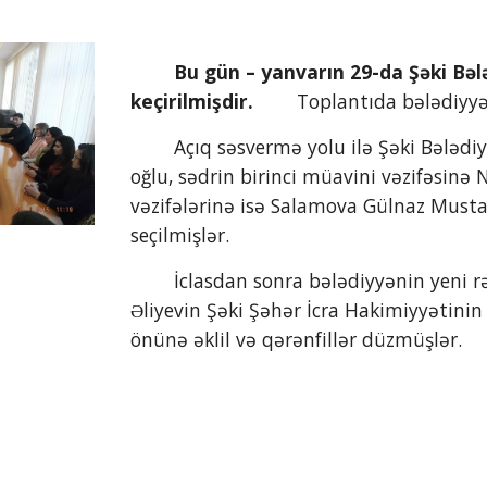
        Bu gün – yanvarın 29-da Şəki Bələdiyyəsi üzvlərinin ümumi yığıncağı 
keçirilmişdir.
        Toplantıda bələdiy
        Açıq səsvermə yolu ilə Şəki Bələdiyyəsinin sədri vəzifəsinə İbadov Elşad Sirac 
oğlu, sədrin birinci müavini vəzifəsinə 
vəzifələrinə isə Salamova Gülnaz Musta
seçilmişlər.
        İclasdan sonra bələdiyyənin yeni rəhbərliyi və üzvləri ümummilli lider Heydər 
Əliyevin Şəki Şəhər İcra Hakimiyyətinin 
önünə əklil və qərənfillər düzmüşlər.