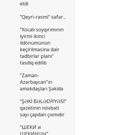
etdi
"Qeyri-rəsmi" səfər...
"Xocalı soyqırımının
iyirmi ikinci
ildönümünün
keçirilməsinə dair
tədbirlər planı"
təsdiq edilib
"Zaman-
Azərbaycan"ın
əməkdaşları Şəkidə
"ŞƏKİ BƏLƏDİYYƏSİ"
qəzetinin növbəti
sayı çapdan çıxmıdır
"ШЕКИ и
ШЕКИНЦЫ"