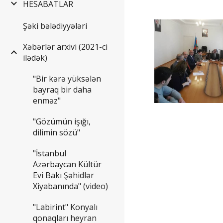
HESABATLAR
Şəki bələdiyyələri
Xəbərlər arxivi (2021-ci
ilədək)
"Bir kərə yüksələn
bayraq bir daha
enməz"
"Gözümün işığı,
dilimin sözü"
"İstanbul
Azərbaycan Kültür
Evi Bakı Şəhidlər
Xiyabanında" (video)
"Labirint" Konyalı
qonaqları heyran