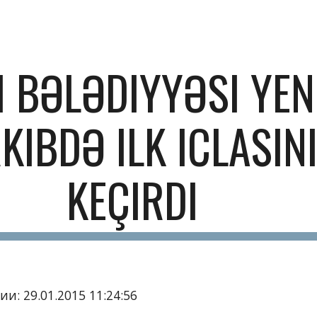
ip to main content
Skip to navigat
I BƏLƏDIYYƏSI YENI
KIBDƏ ILK ICLASINI
KEÇIRDI
и: 29.01.2015 11:24:56