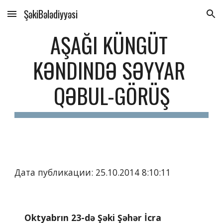
ŞəkiBələdiyyəsi
Skip to main content
Skip to navigation
AŞAĞI KÜNGÜT 
KƏNDINDƏ SƏYYAR 
QƏBUL-GÖRÜŞ
Дата публикации: 25.10.2014 8:10:11
    Oktyabrın 23-də Şəki Şəhər İcra 