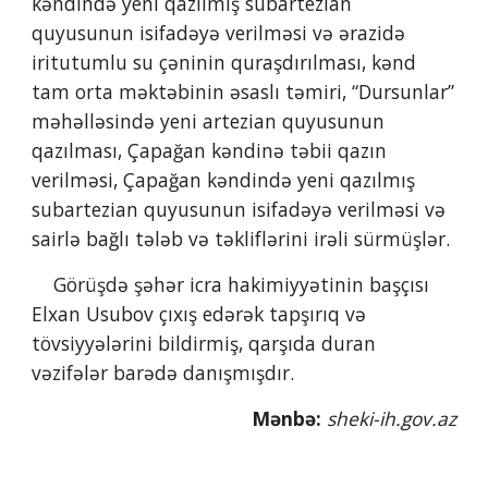
kəndində yeni qazılmış subartezian 
quyusunun isifadəyə verilməsi və ərazidə 
iritutumlu su çəninin quraşdırılması, kənd 
tam orta məktəbinin əsaslı təmiri, “Dursunlar” 
məhəlləsində yeni artezian quyusunun 
qazılması, Çapağan kəndinə təbii qazın 
verilməsi, Çapağan kəndində yeni qazılmış 
subartezian quyusunun isifadəyə verilməsi və 
sairlə bağlı tələb və təkliflərini irəli sürmüşlər.
    Görüşdə şəhər icra hakimiyyətinin başçısı 
Elxan Usubov çıxış edərək tapşırıq və 
tövsiyyələrini bildirmiş, qarşıda duran 
vəzifələr barədə danışmışdır.
Mənbə: 
sheki-ih.gov.az