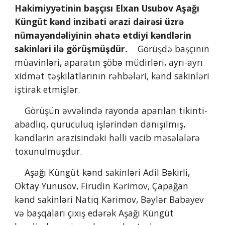
Hakimiyyətinin başçısı Elxan Usubov Aşağı 
Küngüt kənd inzibati ərazi dairəsi üzrə 
nümayəndəliyinin əhatə etdiyi kəndlərin 
sakinləri ilə görüşmüşdür.
    Görüşdə başçının 
müavinləri, aparatın şöbə müdirləri, ayrı-ayrı 
xidmət təşkilatlarının rəhbələri, kənd sakinləri 
iştirak etmişlər.
    Görüşün əvvəlində rayonda aparılan tikinti-
abadlıq, quruculuq işlərindən danışılmış, 
kəndlərin ərazisindəki həlli vacib məsələlərə 
toxunulmuşdur.
    Aşağı Küngüt kənd sakinləri Adil Bəkirli, 
Oktay Yunusov, Firudin Kərimov, Çapağan 
kənd sakinləri Natiq Kərimov, Bəylər Babayev 
və başqaları çıxış edərək Aşağı Küngüt 