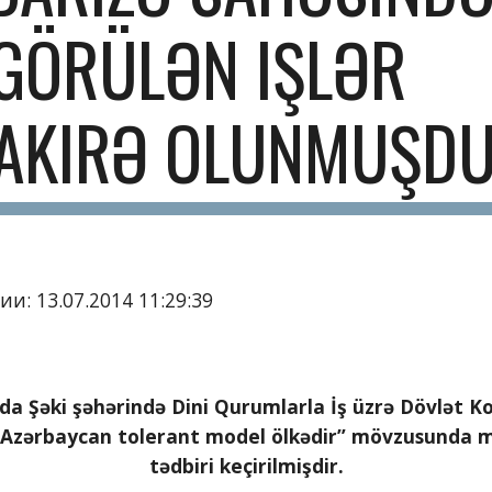
GÖRÜLƏN IŞLƏR 
AKIRƏ OLUNMUŞD
и: 13.07.2014 11:29:39
da Şəki şəhərində Dini Qurumlarla İş üzrə Dövlət Ko
 “Azərbaycan tolerant model ölkədir” mövzusunda m
tədbiri keçirilmişdir.