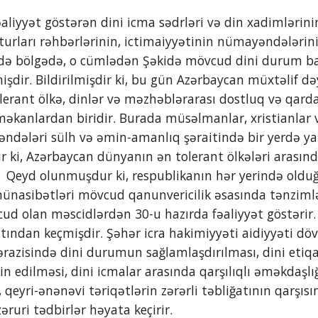
turları rəhbərlərinin, ictimaiyyətinin nümayəndələrinin
irdə bölgədə, o cümlədən Şəkidə mövcud dini durum ba
şdir. Bildirilmişdir ki, bu gün Azərbaycan müxtəlif dəy
olerant ölkə, dinlər və məzhəblərarası dostluq və qarda
əkanlardan biridir. Burada müsəlmanlar, xristianlar v
ndələri sülh və əmin-amanlıq şəraitində bir yerdə yaşa
ir ki, Azərbaycan dünyanın ən tolerant ölkələri arasınd
    Qeyd olunmuşdur ki, respublikanın hər yerində olduğ
ünasibətləri mövcud qanunvericilik əsasında tənzimlə
ud olan məscidlərdən 30-u hazırda fəaliyyət göstərir. 
tından keçmişdir. Şəhər icra hakimiyyəti aidiyyəti dövl
 ərazisində dini durumun sağlamlaşdırılması, dini etiqa
n edilməsi, dini icmalar arasında qarşılıqlı əməkdaşlığ
 qeyri-ənənəvi təriqətlərin zərərli təbliğatının qarşısı
əruri tədbirlər həyata keçirir.