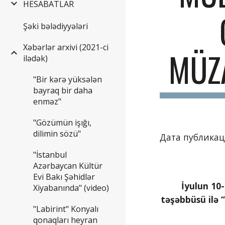
HESABATLAR
Şəki bələdiyyələri
Xəbərlər arxivi (2021-ci
MÜZ
ilədək)
"Bir kərə yüksələn
bayraq bir daha
enməz"
"Gözümün işığı,
dilimin sözü"
Дата публикаци
"İstanbul
Azərbaycan Kültür
Evi Bakı Şəhidlər
İyulun 10-
Xiyabanında" (video)
təşəbbüsü ilə
"Labirint" Konyalı
qonaqları heyran