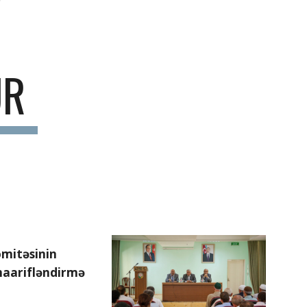
UR
mitəsinin 
aarifləndirmə 