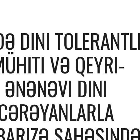
ip to main content
Skip to navigat
Ə DINI TOLERANTLI
MÜHITI VƏ QEYRI-
ƏNƏNƏVI DINI 
CƏRƏYANLARLA 
ARIZƏ SAHƏSINDƏ