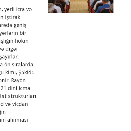
 iştirak 
rədə geniş 
ərlərin bir 
şlığın hökm 
ə digər 
yırlar. 
a ön sıralarda 
u kimi, Şəkidə 
nir. Rayon 
21 dini icma 
ət strukturları 
d və vicdan 
ın 
nın alınması 