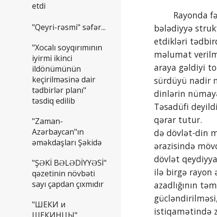
etdi
        Rayonda fəaliyyət göstərən dini icma sədrləri və din xadimlərinin, yerli icra və 
"Qeyri-rəsmi" səfər...
bələdiyyə struk
etdikləri tədb
"Xocalı soyqırımının
məlumat verilmi
iyirmi ikinci
araya gəldiyi t
ildönümünün
keçirilməsinə dair
sürdüyü nadir m
tədbirlər planı"
dinlərin nümayə
təsdiq edilib
Təsadüfi deyild
qərar tutur.    
"Zaman-
Azərbaycan"ın
də dövlət-din m
əməkdaşları Şəkidə
ərazisində mövc
dövlət qeydiyya
"ŞƏKİ BƏLƏDİYYƏSİ"
ilə birgə rayon
qəzetinin növbəti
sayı çapdan çıxmıdır
azadlığının təmi
gücləndirilməsi,
"ШЕКИ и
istiqamətində z
ШЕКИНЦЫ"