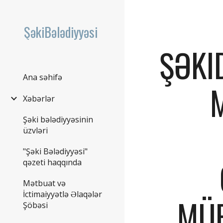
Sk
ŞəkiBələdiyyəsi
ŞƏKID
Ana səhifə
Xəbərlər
Şəki bələdiyyəsinin
üzvləri
"Şəki Bələdiyyəsi"
qəzeti haqqında
Mətbuat və
İctimaiyyətlə Əlaqələr
MÜB
Şöbəsi