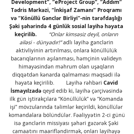
Development”, “eProject Group“, “Addım“ 
Tədris Mərkəzi, “İnkişaf Zamanı” Proqramı 
və “Könüllü Gənclər Birliyi”-nin tərəfdaşlığı 
Şəki şəhərində 4 günlük sosial layihə həyata 
keçirilib.
 “Onlar kimsəsiz deyil, onların 
ailəsi - dünyadır!”
 adlı layihə gənclərin 
aktivliyinin artırılması, onlara könüllülük 
bacarıqlarının aşılanması, həmçinin valideyn 
himayəsindən məhrum olan uşaqların 
diqqətdən kənarda qalmaması məqsədi ilə 
həyata keçirilib.        Layihə rəhbəri 
Cavid 
İsmayılzadə
 qeyd edib ki, layihə çərçivəsində 
ilk gün iştirakçılara “Könüllülük” və “Komanda 
işi” mövzularında təlimlər keçirildi, könüllülər 
komandalara bölündülər. Fəaliyyətin 2-ci günü 
isə gənclərin missiyası şəhəri gəzərək Şəki 
camaatını maarifləndirmək, onları layihəyə 