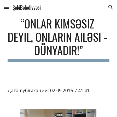
ŞəkiBələdiyyəsi
Skip to main content
Skip to navigation
“ONLAR KIMSƏSIZ 
DEYIL, ONLARIN AILƏSI - 
DÜNYADIR!”
Дата публикации: 02.09.2016 7:41:41