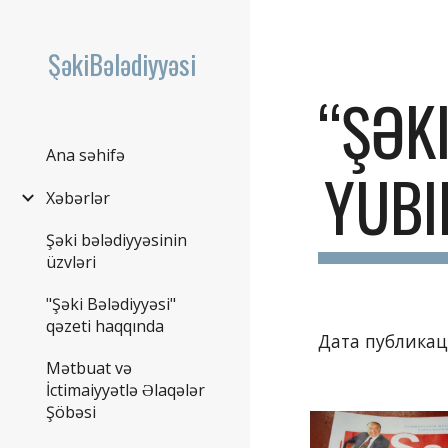
Sk
ŞəkiBələdiyyəsi
“ŞƏKI
Ana səhifə
YUBI
Xəbərlər
Şəki bələdiyyəsinin
üzvləri
"Şəki Bələdiyyəsi"
qəzeti haqqında
Дата публикаци
Mətbuat və
İctimaiyyətlə Əlaqələr
Şöbəsi