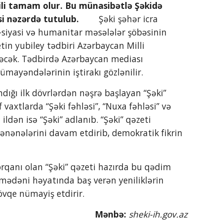
ili tamam olur. Bu münasibətlə Şəkidə 
si nəzərdə tutulub.
        Şəki şəhər icra 
-siyasi və humanitar məsələlər şöbəsinin 
tin yubiley tədbiri Azərbaycan Milli 
iləcək. Tədbirdə Azərbaycan mediası 
 nümayəndələrinin iştirakı gözlənilir.
ığı ilk dövrlərdən nəşrə başlayan “Şəki” 
f vaxtlarda “Şəki fəhləsi”, “Nuxa fəhləsi” və 
ildən isə “Şəki” adlanıb. “Şəki” qəzeti 
nənələrini davam etdirib, demokratik fikrin 
ə mədəni həyatında baş verən yeniliklərin 
övqe nümayiş etdirir.
Mənbə:
sheki-ih.gov.az