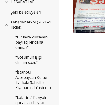
HESABATLAR
Şəki bələdiyyələri
Xəbərlər arxivi (2021-ci
ilədək)
"Bir kərə yüksələn
bayraq bir daha
enməz"
"Gözümün işığı,
dilimin sözü"
"İstanbul
Azərbaycan Kültür
Evi Bakı Şəhidlər
Xiyabanında" (video)
"Labirint" Konyalı
qonaqları heyran