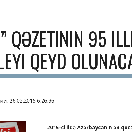
ip to main content
Skip to navigat
” QƏZETININ 95 ILLI
LEYI QEYD OLUNAC
и: 26.02.2015 6:26:36
        2015-ci ildə Azərbaycanın ən qocaman mətbu orqanlarından biri olan “Şəki” 