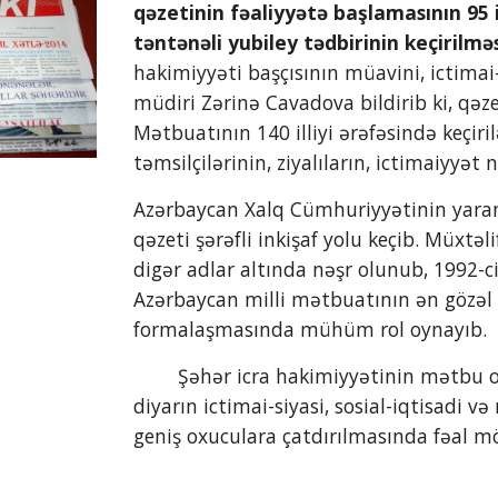
qəzetinin fəaliyyətə başlamasının 95 
təntənəli yubiley tədbirinin keçirilmə
hakimiyyəti başçısının müavini, ictimai
müdiri Zərinə Cavadova bildirib ki, qəze
Mətbuatının 140 illiyi ərəfəsində keçir
təmsilçilərinin, ziyalıların, ictimaiyyət
Azərbaycan Xalq Cümhuriyyətinin yarand
qəzeti şərəfli inkişaf yolu keçib. Müxtəli
digər adlar altında nəşr olunub, 1992-ci 
Azərbaycan milli mətbuatının ən gözəl ə
formalaşmasında mühüm rol oynayıb.
        Şəhər icra hakimiyyətinin mətbu orqanı olan “Şəki” qəzeti hazırda bu qədim 
diyarın ictimai-siyasi, sosial-iqtisadi v
geniş oxuculara çatdırılmasında fəal m