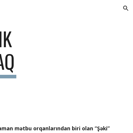
ion
K 
AQ