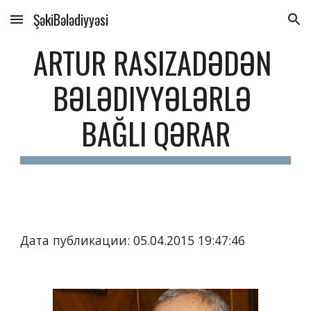
ŞəkiBələdiyyəsi
Skip to main content
Skip to navigation
ARTUR RASIZADƏDƏN 
BƏLƏDIYYƏLƏRLƏ 
BAĞLI QƏRAR
Дата публикации: 05.04.2015 19:47:46