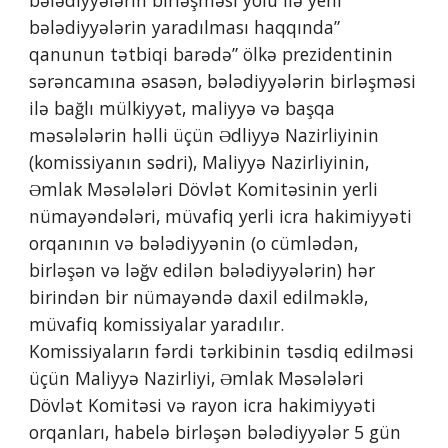
bələdiyyələrin birləşməsi yolu ilə yeni 
bələdiyyələrin yaradılması haqqında” 
qanunun tətbiqi barədə” ölkə prezidentinin 
sərəncamına əsasən, bələdiyyələrin birləşməsi 
ilə bağlı mülkiyyət, maliyyə və başqa 
məsələlərin həlli üçün Ədliyyə Nazirliyinin 
(komissiyanın sədri), Maliyyə Nazirliyinin, 
Əmlak Məsələləri Dövlət Komitəsinin yerli 
nümayəndələri, müvafiq yerli icra hakimiyyəti 
orqanının və bələdiyyənin (o cümlədən, 
birləşən və ləğv edilən bələdiyyələrin) hər 
birindən bir nümayəndə daxil edilməklə, 
müvafiq komissiyalar yaradılır.         
Komissiyaların fərdi tərkibinin təsdiq edilməsi 
üçün Maliyyə Nazirliyi, Əmlak Məsələləri 
Dövlət Komitəsi və rayon icra hakimiyyəti 
orqanları, habelə birləşən bələdiyyələr 5 gün 