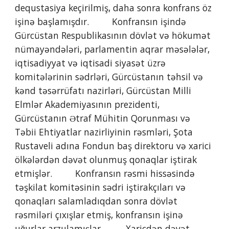
dequstasiya keçirilmiş, daha sonra konfrans öz 
işinə başlamışdır.         Konfransın işində 
Gürcüstan Respublikasının dövlət və hökumət 
nümayəndələri, parlamentin aqrar məsələlər, 
iqtisadiyyat və iqtisadi siyasət üzrə 
komitələrinin sədrləri, Gürcüstanın təhsil və 
kənd təsərrüfatı nazirləri, Gürcüstan Milli 
Elmlər Akademiyasının prezidenti, 
Gürcüstanın Ətraf Mühitin Qorunması və 
Təbii Ehtiyatlar nazirliyinin rəsmləri, Şota 
Rustaveli adına Fondun baş direktoru və xarici 
ölkələrdən dəvət olunmuş qonaqlar iştirak 
etmişlər.         Konfransın rəsmi hissəsində 
təşkilat komitəsinin sədri iştirakçıları və 
qonaqları salamladıqdan sonra dövlət 
rəsmiləri çıxışlar etmiş, konfransın işinə 
uğurlar arzulamışlar.         Xaricdən dəvət 