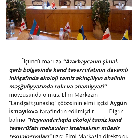
        Üçüncü məruzə
 “Azərbaycanın şimal-
qərb bölgəsində kənd təsərrüfatının davamlı 
inkişafında ekoloji təmiz əkinçiliyin əhalinin 
məşğuliyyətində rolu və əhəmiyyəti”
mövzusunda olmuş, Elmi Mərkəzin 
“Landşaftşünaslıq” şöbəsinin elmi işçisi 
Aygün 
İsmayılova 
tərəfindən edilmişdir.         Digər 
bölmə
 “Heyvandarlıqda ekoloji təmiz kənd 
təsərrüfatı məhsulları istehsalının müasir 
texnologiyaları”
 üzrə Elmi Mərkəzin direktoru, 