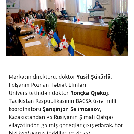
Mərkəzin direktoru, doktor
 Yusif Şükürlü
, 
Polşanın Poznan Təbiət Elmləri 
Universitetindən doktor 
Ronçka Qjekoj
, 
Tacikistan Respublikasının BACSA üzrə milli 
koordinatoru 
Şanqinjon Səlimcanov
, 
Kazaxıstandan və Rusiyanın Şimali Qafqaz 
vilayətindən gəlmiş qonaqlar çıxış edərək, hər 
biri konfransın təşkilinə və dəvət 