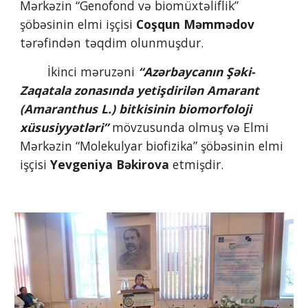
Mərkəzin “Genofond və biomüxtəliflik” 
şöbəsinin elmi işçisi 
Coşqun Məmmədov
tərəfindən təqdim olunmuşdur.
        İkinci məruzəni 
“Azərbaycanın Şəki-
Zaqatala zonasında yetişdirilən Amarant 
(Amaranthus L.) bitkisinin biomorfoloji 
xüsusiyyətləri”
 mövzusunda olmuş və Elmi 
Mərkəzin “Molekulyar biofizika” şöbəsinin elmi 
işçisi 
Yevgeniya Bəkirova
 etmişdir.