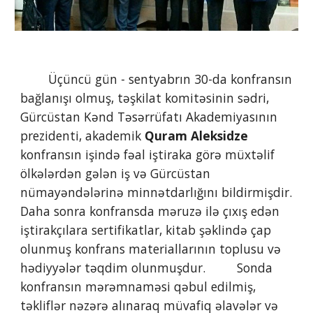
        Üçüncü gün - sentyabrın 30-da konfransın 
bağlanışı olmuş, təşkilat komitəsinin sədri, 
Gürcüstan Kənd Təsərrüfatı Akademiyasının 
prezidenti, akademik 
Quram Aleksidze
konfransın işində fəal iştiraka görə müxtəlif 
ölkələrdən gələn iş və Gürcüstan 
nümayəndələrinə minnətdarlığını bildirmişdir.         
Daha sonra konfransda məruzə ilə çıxış edən 
iştirakçılara sertifikatlar, kitab şəklində çap 
olunmuş konfrans materiallarının toplusu və 
hədiyyələr təqdim olunmuşdur.         Sonda 
konfransın mərəmnaməsi qəbul edilmiş, 
təkliflər nəzərə alınaraq müvafiq əlavələr və 