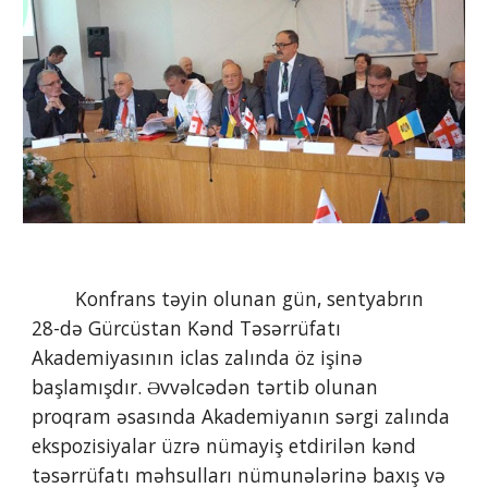
        Konfrans təyin olunan gün, sentyabrın 
28-də Gürcüstan Kənd Təsərrüfatı 
Akademiyasının iclas zalında öz işinə 
başlamışdır. Əvvəlcədən tərtib olunan 
proqram əsasında Akademiyanın sərgi zalında 
ekspozisiyalar üzrə nümayiş etdirilən kənd 
təsərrüfatı məhsulları nümunələrinə baxış və 