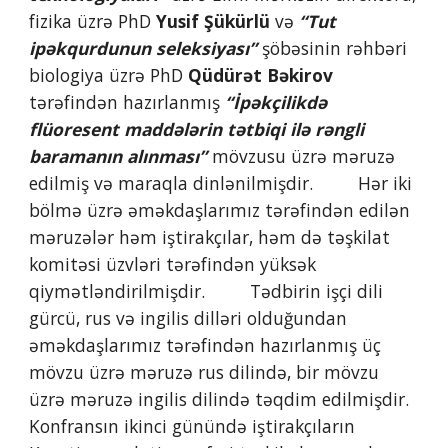
fizika üzrə PhD 
Yusif Şükürlü
 və 
“Tut 
ipəkqurdunun seleksiyası”
 şöbəsinin rəhbəri 
biologiya üzrə PhD 
Qüdürət Bəkirov
tərəfindən hazırlanmış 
“İpəkçilikdə 
flüoresent maddələrin tətbiqi ilə rəngli 
baramanın alınması”
 mövzusu üzrə məruzə 
edilmiş və maraqla dinlənilmişdir.         Hər iki 
bölmə üzrə əməkdaşlarımız tərəfindən edilən 
məruzələr həm iştirakçılar, həm də təşkilat 
komitəsi üzvləri tərəfindən yüksək 
qiymətləndirilmişdir.         Tədbirin işçi dili 
gürcü, rus və ingilis dilləri olduğundan 
əməkdaşlarımız tərəfindən hazırlanmış üç 
mövzu üzrə məruzə rus dilində, bir mövzu 
üzrə məruzə ingilis dilində təqdim edilmişdir.         
Konfransın ikinci günündə iştirakçıların 