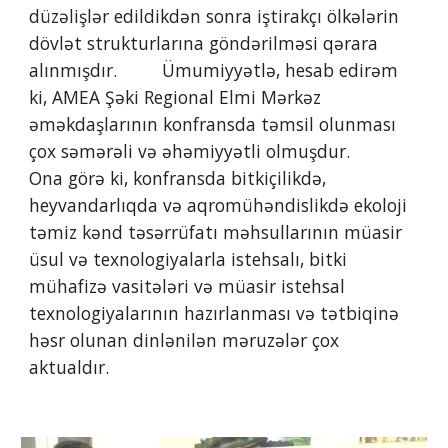
düzəlişlər edildikdən sonra iştirakçı ölkələrin 
dövlət strukturlarına göndərilməsi qərara 
alınmışdır.         Ümumiyyətlə, hesab edirəm 
ki, AMEA Şəki Regional Elmi Mərkəz 
əməkdaşlarının konfransda təmsil olunması 
çox səmərəli və əhəmiyyətli olmuşdur.         
Ona görə ki, konfransda bitkiçilikdə, 
heyvandarlıqda və aqromühəndislikdə ekoloji 
təmiz kənd təsərrüfatı məhsullarının müasir 
üsul və texnologiyalarla istehsalı, bitki 
mühafizə vasitələri və müasir istehsal 
texnologiyalarının hazırlanması və tətbiqinə 
həsr olunan dinlənilən məruzələr çox 
aktualdır.