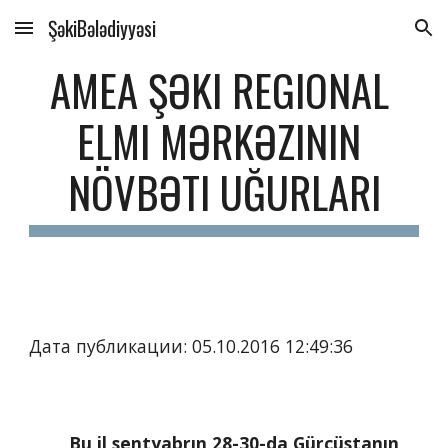
ŞəkiBələdiyyəsi
Skip to main content
Skip to navigation
AMEA ŞƏKI REGIONAL 
ELMI MƏRKƏZININ 
NÖVBƏTI UĞURLARI
Дата публикации: 05.10.2016 12:49:36
        Bu il sentyabrın 28-30-da Gürcüstanın 