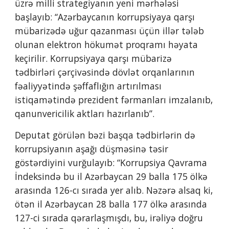
üzrə milli strategiyanın yeni mərhələsi 
başlayıb: “Azərbaycanın korrupsiyaya qarşı 
mübarizədə uğur qazanması üçün illər tələb 
olunan elektron hökumət proqramı həyata 
keçirilir. Korrupsiyaya qarşı mübarizə 
tədbirləri çərçivəsində dövlət orqanlarının 
fəaliyyətində şəffaflığın artırılması 
istiqamətində prezident fərmanları imzalanıb, 
qanunvericilik aktları hazırlanıb”.
Deputat görülən bəzi başqa tədbirlərin də 
korrupsiyanın aşağı düşməsinə təsir 
göstərdiyini vurğulayıb: “Korrupsiya Qavrama 
İndeksində bu il Azərbaycan 29 balla 175 ölkə 
arasında 126-cı sırada yer alıb. Nəzərə alsaq ki, 
ötən il Azərbaycan 28 balla 177 ölkə arasında 
127-ci sırada qərarlaşmışdı, bu, irəliyə doğru 