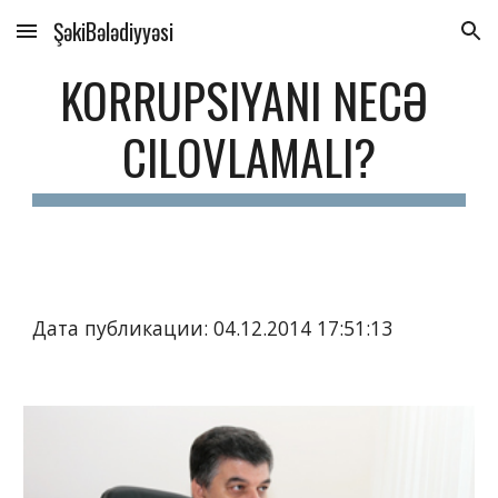
ŞəkiBələdiyyəsi
Skip to main content
Skip to navigation
KORRUPSIYANI NECƏ 
CILOVLAMALI?
Дата публикации: 04.12.2014 17:51:13