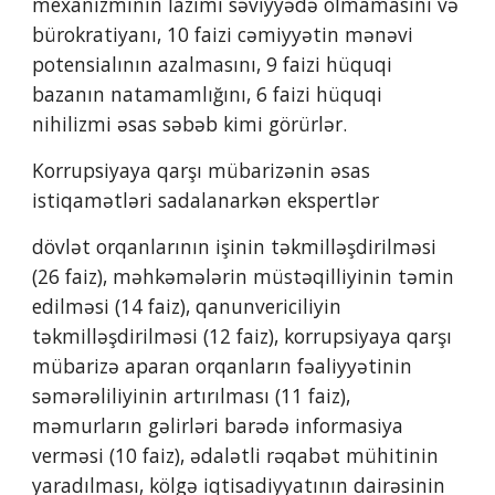
mexanizminin lazımı səviyyədə olmamasını və 
bürokratiyanı, 10 faizi cəmiyyətin mənəvi 
potensialının azalmasını, 9 faizi hüquqi 
bazanın natamamlığını, 6 faizi hüquqi 
nihilizmi əsas səbəb kimi görürlər.
Korrupsiyaya qarşı mübarizənin əsas 
istiqamətləri sadalanarkən ekspertlər
dövlət orqanlarının işinin təkmilləşdirilməsi 
(26 faiz), məhkəmələrin müstəqilliyinin təmin 
edilməsi (14 faiz), qanunvericiliyin 
təkmilləşdirilməsi (12 faiz), korrupsiyaya qarşı 
mübarizə aparan orqanların fəaliyyətinin 
səmərəliliyinin artırılması (11 faiz), 
məmurların gəlirləri barədə informasiya 
verməsi (10 faiz), ədalətli rəqabət mühitinin 
yaradılması, kölgə iqtisadiyyatının dairəsinin 