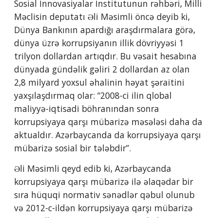
Sosial İnnovasiyalar İnstitutunun rəhbəri, Milli 
Məclisin deputatı Əli Məsimli öncə deyib ki, 
Dünya Bankının apardığı araşdırmalara görə, 
dünya üzrə korrupsiyanın illik dövriyyəsi 1 
trilyon dollardan artıqdır. Bu vəsait hesabına 
dünyada gündəlik gəliri 2 dollardan az olan 
2,8 milyard yoxsul əhalinin həyat şəraitini 
yaxşılaşdırmaq olar: “2008-ci ilin qlobal 
maliyyə-iqtisadi böhranından sonra 
korrupsiyaya qarşı mübarizə məsələsi daha da 
aktualdır. Azərbaycanda da korrupsiyaya qarşı 
mübarizə sosial bir tələbdir”.
Əli Məsimli qeyd edib ki, Azərbaycanda 
korrupsiyaya qarşı mübarizə ilə əlaqədar bir 
sıra hüquqi normativ sənədlər qəbul olunub 
və 2012-c-ildən korrupsiyaya qarşı mübarizə 