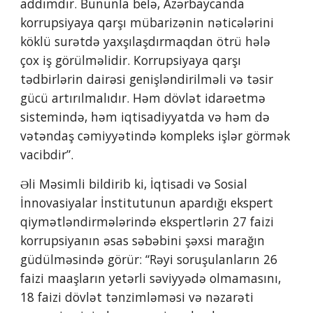
addımdır. Bununla belə, Azərbaycanda 
korrupsiyaya qarşı mübarizənin nəticələrini 
köklü surətdə yaxşılaşdırmaqdan ötrü hələ 
çox iş görülməlidir. Korrupsiyaya qarşı 
tədbirlərin dairəsi genişləndirilməli və təsir 
gücü artırılmalıdır. Həm dövlət idarəetmə 
sistemində, həm iqtisadiyyatda və həm də 
vətəndaş cəmiyyətində kompleks işlər görmək 
vacibdir”.
Əli Məsimli bildirib ki, İqtisadi və Sosial 
İnnovasiyalar İnstitutunun apardığı ekspert 
qiymətləndirmələrində ekspertlərin 27 faizi 
korrupsiyanın əsas səbəbini şəxsi marağın 
güdülməsində görür: “Rəyi soruşulanların 26 
faizi maaşların yetərli səviyyədə olmamasını, 
18 faizi dövlət tənzimləməsi və nəzarəti 