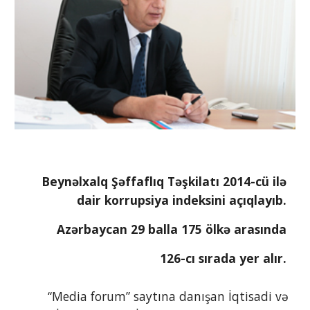
Beynəlxalq Şəffaflıq Təşkilatı 2014-cü ilə 
dair korrupsiya indeksini açıqlayıb. 
Azərbaycan 29 balla 175 ölkə arasında 
126-cı sırada yer alır. 
        “Media forum” saytına danışan İqtisadi və 