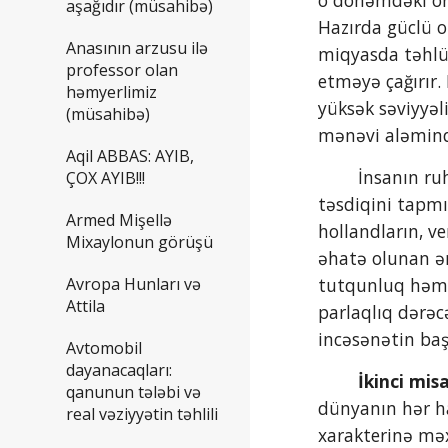
o dönəmdəki ord
aşağıdır (müsahibə)
Hazırda güclü o
Anasının arzusu ilə
miqyasda təhlük
professor olan
etməyə çağırır.
həmyerlimiz
yüksək səviyyəl
(müsahibə)
mənəvi aləmində
Aqil ABBAS: AYIB,
        İnsanın ruhi aləmiylə təbii coğrafi mühit arasında bağlılığın, ahəngin və uzlaşmanın olduğuna dair fikirlər öz 
ÇOX AYIB!!!
təsdiqini tapmı
Armed Mişellə
hollandların, ve
Mixaylonun görüşü
əhatə olunan ər
Avropa Hunları və
tutqunluq həmin
Attila
parlaqlıq dərəc
incəsənətin baş
Avtomobil
dayanacaqları:
 İkinci misa
qanunun tələbi və
dünyanın hər ha
real vəziyyətin təhlili
xarakterinə məxs