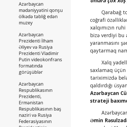
onlara çox xoş
Azərbaycan
mədəniyyətini qonşu
        Qarabağ torpağının yetirdiyi sənətçilərin yaratdıqları və ifa etdikləri ecazkar musiqi əsərləri bu məkanın təbii 
ölkədə təbliğ edən
coğrafi özəllikl
muzey
xalqımızın ruhi
Azərbaycan
bizə verdiyi bu
Prezidenti İlham
yaranmasını şər
Əliyev və Rusiya
qaytarmaq nami
Prezidenti Vladimir
Putin videokonfrans
        Xalq yadellilərin hərbi təcavüzünə məruz qaldıqda mənəvi güc əldə etmək, öz qüvvəsinə inamı qoruyub 
formatında
saxlamaq üçün t
görüşüblər
tariximizdə bel
Azərbaycan
Respublikasının
Azərbaycan Cü
Prezidenti,
strateji baxı
Ermənistan
Respublikasının baş
        Azə
naziri və Rusiya
Əmin Rəsulzad
Federasiyasının