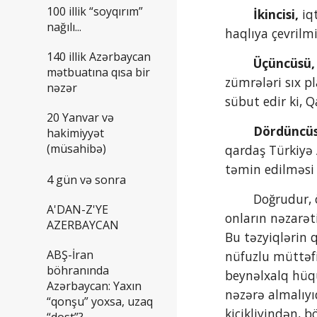
100 illik “soyqırım”
İkincisi,
 iq
nağılı...
haqlıya çevrilmi
140 illik Azərbaycan
 Üçüncüsü,
mətbuatına qısa bir
zümrələri sıx p
nəzər
sübut edir ki, 
20 Yanvar və
 Dördüncü
hakimiyyət
(müsahibə)
qardaş Türkiyə 
təmin edilməsi
4 gün və sonra
        Doğrudur, özlərinin hansısa məchul geostrateji maraqlarının arxasınca gedən bir sıra qüdrətli dövlətlər və 
A'DAN-Z'YE
onların nəzarət
AZERBAYCAN
Bu təzyiqlərin 
ABŞ-İran
nüfuzlu müttəfi
böhranında
beynəlxalq hüqu
Azərbaycan: Yaxın
nəzərə almalıyı
“qonşu” yoxsa, uzaq
kiçikliyindən, 
“dost”?