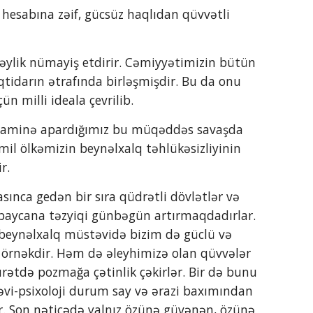
 hesabına zəif, gücsüz haqlıdan qüvvətli 
ylik nümayiş etdirir. Cəmiyyətimizin bütün 
tidarın ətrafında birləşmişdir. Bu da onu 
n milli ideala çevrilib.
naminə apardığımız bu müqəddəs savaşda 
l ölkəmizin beynəlxalq təhlükəsizliyinin 
r.
rbaycana təzyiqi günbəgün artırmaqdadırlar. 
 beynəlxalq müstəvidə bizim də güclü və 
 örnəkdir. Həm də əleyhimizə olan qüvvələr 
tdə pozmağa çətinlik çəkirlər. Bir də bunu 
əvi-psixoloji durum say və ərazi baxımından 
r. Son nəticədə yalnız özünə güvənən, özünə 