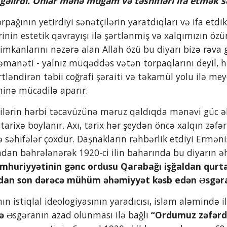
 gəlirdi. Onlar mənə muğam və təsnifləri ifa etmək s
ərinin estetik qavrayışı ilə şərtlənmiş və xalqımızın özü
 imkanlarını nəzərə alan Allah özü bu diyarı bizə rəv
 əmanəti - yalnız müqəddəs vətən torpaqlarını deyil, 
tləndirən təbii coğrafi şəraiti və təkamül yolu ilə 
nə mücadilə aparır.
arixə boylanır. Axı, tarix hər şeydən öncə xalqın zəfər 
ə səhifələr çoxdur. Daşnakların rəhbərlik etdiyi Ermən
mhuriyyətinin gənc ordusu Qarabağı işğaldan qurta
mdan son dərəcə mühüm əhəmiyyət kəsb edən Əsgəra
rbaycanın istiqlal ideologiyasının yaradıcısı, islam aləmi
ə
 Əsgəranın azad olunması ilə bağlı 
“Ordumuz zəfərd