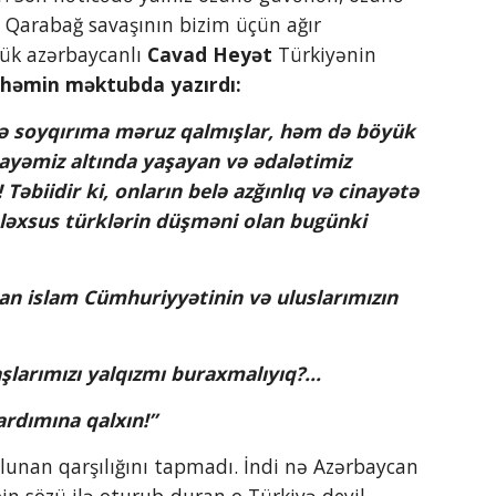
i Qarabağ savaşının bizim üçün ağır 
ük azərbaycanlı 
Cavad Heyət
 Türkiyənin 
 həmin məktubda yazırdı:
və soyqırıma məruz qalmışlar, həm də böyük 
mayəmiz altında yaşayan və ədalətimiz 
biidir ki, onların belə azğınlıq və cinayətə 
əxsus türklərin düşməni olan bugünki 
daşlarımızı yalqızmı buraxmalıyıq?...
yardımına qalxın!”