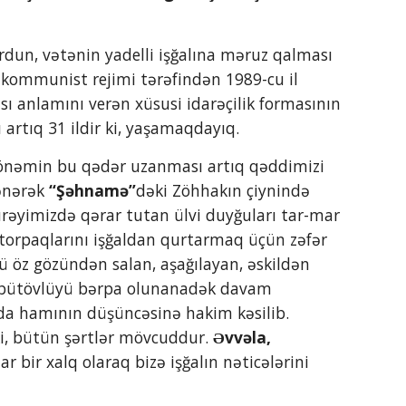
kommunist rejimi tərəfindən 1989-cu il 
 anlamını verən xüsusi idarəçilik formasının 
ı artıq 31 ildir ki, yaşamaqdayıq.
ənərək 
“Şəhnamə”
dəki Zöhhakın çiynində 
 ürəyimizdə qərar tutan ülvi duyğuları tar-mar 
 torpaqlarını işğaldan qurtarmaq üçün zəfər 
ü öz gözündən salan, aşağılayan, əskildən 
 bütövlüyü bərpa olunanadək davam 
da hamının düşüncəsinə hakim kəsilib. 
, bütün şərtlər mövcuddur. 
Əvvəla, 
bir xalq olaraq bizə işğalın nəticələrini 