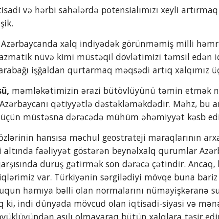
tisadi və hərbi sahələrdə potensialımızı xeyli artırmaq
şik.
 Azərbaycanda xalq indiyədək görünməmiş milli həmrə
lazmatik nüvə kimi müstəqil dövlətimizi təmsil edən iq
Qarabağı işğaldan qurtarmaq məqsədi artıq xalqımız üçü
sü,
 məmləkətimizin ərazi bütövlüyünü təmin etmək 
Azərbaycanı qətiyyətlə dəstəkləməkdədir. Məhz, bu ami
 üçün müstəsna dərəcədə mühüm əhəmiyyət kəsb edi
i altında faəliyyət göstərən beynəlxalq qurumlar Azə
qarşısında duruş gətirmək son dərəcə çətindir. Ancaq,
qlərimiz var. Türkiyənin sərgilədiyi mövqe buna bariz
qun hamıya bəlli olan normalarını nümayişkəranə surə
q ki, indi dünyada mövcud olan iqtisadi-siyasi və mən
böyüklüyündən asılı olmayaraq bütün xalqlara təsir edi