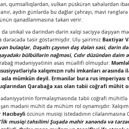
dan, qumsallıqlardan, vulkan püskürən sahələrdən ibarə
nır, aydın günlərdə bu dağlar çəhrayı, mavi rənglərə ça
lünün qanadlanmasına təkan verir.
 dərəcədə təsir göstərmişdir. Ulu şairimiz 
Bəxtiyar 
n bulaqlar, Daşaltı çayının daş dələn səsi, dərin dərə
ı qayadakı bülbüllərin nəğməsi, Cıdır düzündən daim 
arabağ mədəniyyətinin əsas müəllifi olmuşdur. 
Məmlək
üsusiyyətləriylə xalqımızın ruhi imkanları arasında i
əsla mümkün deyil. Ermənilər bura rus imperiyası tə
uqlarından Qarabağa xas olan təbii coğrafi mühit on
aşan mədəni mühit də mühüm rol oynamışdır. Xalqımız
r Hacıbəyli
 özünün musiqi istedadının cilalanmasına 
“İlk musiqi təhsilimi Şuşada mahir xanəndə və tarzə