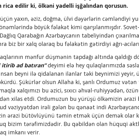
ica edilir ki, ölkəni yadelli işğalından qorusun.
önəmlərində böyük fəlakət kimi qarşılanmışdır. Sovet-
Dağlıq Qarabağın Azərbaycanın tabeliyindən çıxarılması
a biz bir xalq olaraq bu fəlakətin gətirdiyi ağrı-acılar
 itirib ad batıran”
 deyimi elə hey qulaqlarımızda səsl
insan beyni ilə qidalanan ilanlar təki beynimizi yeyir,
sökürdü. Şükürlər olsun Allaha ki, şanlı Ordumuz vətən
aqla xalqımızı bu əzici, sıxıcı əhval-ruhiyyədən, özün
dən xilas etdi. Ordumuzun bu yürüşü ölkəmizin ərazi
ud vəziyyətdən irəli gələn bu qənaət indi Azərbaycan
zin ərazi bütövlüyünü təmin etmək üçün demək olar ki
q bizim tərəfimizdədir. Bu qəbildən olan hüquqi aktlar 
q imkanı verir.