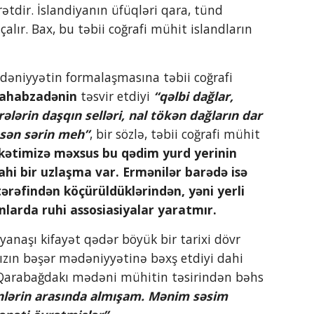
tdir. İslandiyanın üfüqləri qara, tünd 
lır. Bax, bu təbii coğrafi mühit islandların 
Vahabzadənin
 təsvir etdiyi 
“qəlbi dağlar, 
lərin daşqın selləri, nal tökən dağların dar 
əsən sərin meh”
, bir sözlə, təbii coğrafi mühit 
ətimizə məxsus bu qədim yurd yerinin 
lahi bir uzlaşma var. Ermənilər barədə isə 
rəfindən köçürüldüklərindən, yəni yerli 
larda ruhi assosiasiyalar yaratmır.
ın bəşər mədəniyyətinə bəxş etdiyi dahi 
Qarabağdakı mədəni mühitin təsirindən bəhs 
nlərin arasında almışam. Mənim səsim 