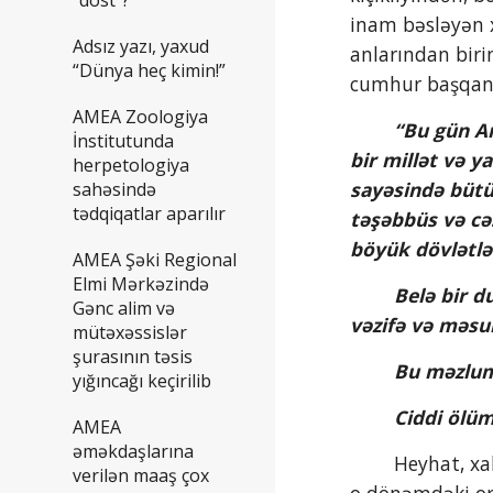
inam bəsləyən x
Adsız yazı, yaxud
anlarından biri
“Dünya heç kimin!”
cumhur başqan
AMEA Zoologiya
“Bu gün Ar
İnstitutunda
bir millət və y
herpetologiya
sayəsində bütün
sahəsində
tədqiqatlar aparılır
təşəbbüs və cə
böyük dövlətlə
AMEA Şəki Regional
Elmi Mərkəzində
        Belə bir durum qarşısında müsəlman dünyasının, Türkiyə və İran islam Cümhuriyyətinin və uluslarımızın 
Gənc alim və
vəzifə və məsul
mütəxəssislər
şurasının təsis
        Bu 
yığıncağı keçirilib
        Cid
AMEA
əməkdaşlarına
        Heyhat, xalqımızın müsibətindən maya tutmuş bu fəryad arzu olunan qarşılığını tapmadı. İndi nə Azərbaycan 
verilən maaş çox