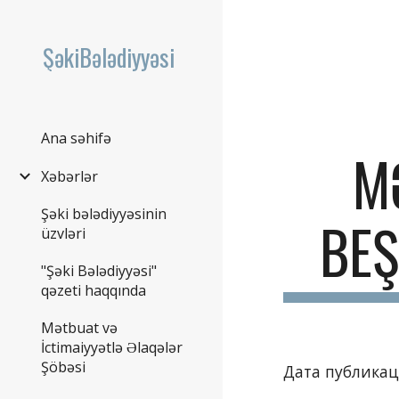
Sk
ŞəkiBələdiyyəsi
Ana səhifə
M
Xəbərlər
Şəki bələdiyyəsinin
BEŞ
üzvləri
"Şəki Bələdiyyəsi"
qəzeti haqqında
Mətbuat və
İctimaiyyətlə Əlaqələr
Şöbəsi
Дата публикаци