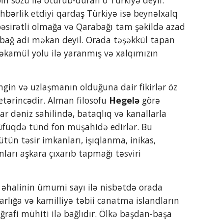
n sözü ilə oturub-duran o Türkiyə deyil. 
əhbərlik etdiyi qardaş Türkiyə isə beynəlxalq 
bəsirətli olmağa və Qarabağı tam şəkildə azad 
bağ adi məkan deyil. Orada təşəkkül tapan 
təkamül yolu ilə yaranmış və xalqımızın 
tərincədir. Alman filosofu 
Hegelə
 görə 
ar dəniz sahilində, bataqlıq və kanallarla 
üfüqdə tünd fon müşahidə edirlər. Bu 
ün təsir imkanları, işıqlanma, inikas, 
arı aşkara çıxarıb tapmağı təsviri 
, əhalinin ümumi sayı ilə nisbətdə orada 
rlığa və kamilliyə təbii canatma islandların 
ğrafi mühiti ilə bağlıdır. Ölkə başdan-başa 