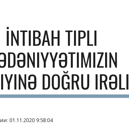
ip to main content
Skip to navigat
İNTIBAH TIPLI 
ƏDƏNIYYƏTIMIZIN 
IYINƏ DOĞRU IRƏLI
и: 01.11.2020 9:58:04