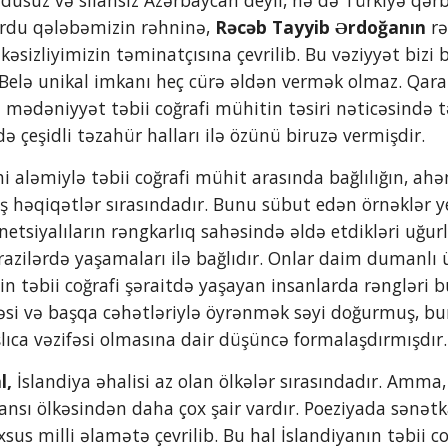
usuz və silahsız Azərbaycan deyil, nə də Türkiyə qərbi
rdu qələbəmizin rəhninə, 
Rəcəb Tayyib Ərdoğanın
 r
əsizliyimizin təminatçısına çevrilib. Bu vəziyyət bizi 
 Belə unikal imkanı heç cürə əldən vermək olmaz. Qara
i mədəniyyət təbii coğrafi mühitin təsiri nəticəsində 
 çeşidli təzahür halları ilə özünü biruzə vermişdir.
ş həqiqətlər sırasındadır. Bunu sübut edən örnəklər ye
netsiyalıların rəngkarlıq sahəsində əldə etdikləri uğurl
azilərdə yaşamaları ilə bağlıdır. Onlar daim dumanlı 
 təbii coğrafi şəraitdə yaşayan insanlarda rəngləri büt
əsi və başqa cəhətləriylə öyrənmək səyi doğurmuş, bunl
lıca vəzifəsi olmasına dair düşüncə formalaşdırmışdır.
l,
 İslandiya əhalisi az olan ölkələr sırasındadır. Amma
nsı ölkəsindən daha çox şair vardır. Poeziyada sənətka
us milli əlamətə çevrilib. Bu hal İslandiyanın təbii co