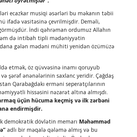
ənəti öyrətmişlər”.
nü ifadə vasitəsinə çevrilmişdir. Deməli, 
a görmüşdür. İndi qəhrəman ordumuz Allahın 
həm də intibah tipli mədəniyyətin 
meydana gələn mədəni mühiti yenidən özümüzə 
və şərəf ənənələrinin saxlanc yeridir. Çağdaş 
istan Qarabağdakı erməni seperatçılarının 
qaldırdığı üsyandan bəhrələnərək 1920-ci ilin baharında bu diyarın əhəmiyyətli hissəsini nəzarət altına almışdı. 
rmaq üçün hücuma keçmiş və ilk zərbəni 
na endirmişdir.
ndə ilk demokratik dövlətin memarı
 Məhəmməd 
ə”
 adlı bir məqalə qələmə almış və bu 