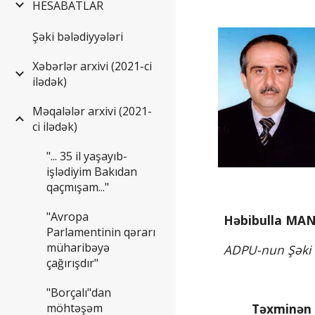
HESABATLAR
Şəki bələdiyyələri
Xəbərlər arxivi (2021-ci
ilədək)
Məqalələr arxivi (2021-
ci ilədək)
"... 35 il yaşayıb-
işlədiyim Bakıdan
qaçmışam..."
"Avropa
Həbibulla MAN
Parlamentinin qərarı
müharibəyə
ADPU-nun Şəki fi
çağırışdır"
"Borçalı"dan
möhtəşəm
        Təxminən 2500 il bundan öncə “Bisütun” qayalarına həkk olunmuş və zəmanəmizə gəlib çatmış bir duada 