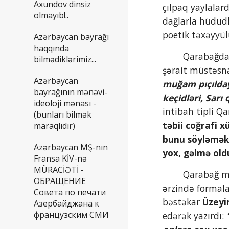
Axundov dinsiz
çılpaq yaylalar
olmayıb!..
dağlarla hüdudla
poetik təxəyyü
Azərbaycan bayrağı
haqqında
        Qarabağda da unikal və dərindən-dərin xəlqi səciyyə daşıyan mədəniyyətin formalaşmasına təbii coğrafi 
bilmədiklərimiz...
şərait müstəsna
Azərbaycan
muğam pıçıldaya
bayrağının mənəvi-
keçidləri, Sar
ideoloji mənası -
intibah tipli Q
(bunları bilmək
təbii coğrafi x
maraqlıdır)
bunu söyləmək 
Azərbaycan MŞ-nın
yox, gəlmə old
Fransa KİV-nə
MÜRACİƏTİ -
        Qarabağ mədəniyyətinin formalaşmasında təbii coğrafi mühitlə yanaşı kifayət qədər böyük bir tarixi dövr 
ОБРАЩЕНИЕ
ərzində formal
Совета по печати
bəstəkar 
Üzeyi
Азербайджана к
французским СМИ
edərək yazırdı: 