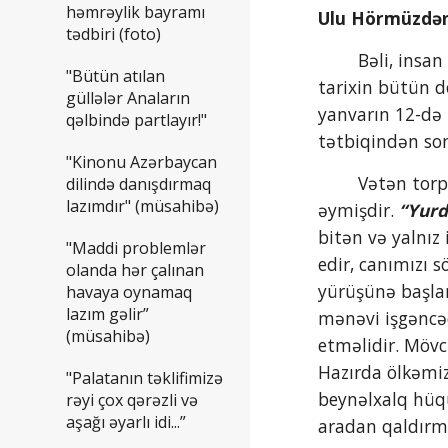
həmrəylik bayramı
Ulu Hörmüzdən r
tədbiri (foto)
        Bəli, insan üçün yaxın, əziz, doğma, ülvi dəyərlərin cəmləndiyi yurdun, vətənin yadelli işğalına məruz qalması 
"Bütün atılan
tarixin bütün d
güllələr Anaların
yanvarın 12-də 
qəlbində partlayır!"
tətbiqindən sonr
"Kinonu Azərbaycan
        Vətən torpaqlarının mənfur düşmənin tapdağı altında qaldığı dönəmin bu qədər uzanması artıq qəddimizi 
dilində danışdırmaq
lazımdır" (müsahibə)
əymişdir. 
“Yurd
bitən və yalnız 
"Maddi problemlər
edir, canımızı 
olanda hər çalınan
yürüşünə başlam
havaya oynamaq
lazım gəlir”
mənəvi işgəncə
(müsahibə)
etməlidir. Mövc
Hazırda ölkəmi
"Palatanın təklifimizə
beynəlxalq hüqu
rəyi çox qərəzli və
aşağı əyarlı idi...”
aradan qaldırma