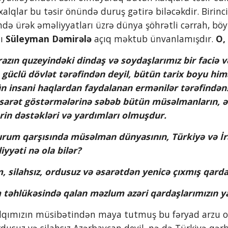
alqlar bu təsir önündə duruş gətirə biləcəkdir. Birinc
ndə ürək əməliyyatları üzrə dünya şöhrətli cərrah, böy
ı 
Süleyman Dəmirələ
 açıq məktub ünvanlamışdır. 
O,
azın quzeyindəki dindaş və soydaşlarımız bir faciə 
a güclü dövlət tərəfindən deyil, bütün tarix boyu hi
 insani haqlardan faydalanan ermənilər tərəfindən! Tə
sarət göstərmələrinə səbəb bütün müsəlmanların, əl
rin dəstəkləri və yardımları olmuşdur.
iyyəti nə ola bilər?
məzlum, silahsız, ordusuz və əsarətdən yenicə çıxmış qar
di ölüm təhlükəsində qalan məzlum azəri qardaşlarımızın 