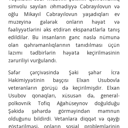
simvolu sayılan Əhmədiyyə Cəbrayılovun və
oğlu Mikayıl Cəbrayılovun yaşadıqları ev
muzeyinə gələrək onların həyat və
fəaliyyətlərini əks etdirən ekspanatlarla tanış
edildilər. Bu insanların gənc nəslə nümunə
olan qəhrəmanlıqlarının tanıdılması üçün
lazımı tədbirlərin həyata keçirilməsinin
zəruriliyi vurğulandı.
Səfər çərçivəsində Şəki şəhər İcra
Hakimiyyətinin başçısı Elxan Usubovla
veteranların görüşü də keçirilmişdir. Elxan
Usubov qonaqları, xüsusən də, general-
polkovnik Tofiq Ağahüseynov doğulduğu
Şəkidə şəhərdə görməyindən məmnun
olduğunu bildirdi. Vetanlara diqqət və qayğı
göstərilməsi, onların sosial problemlərinin