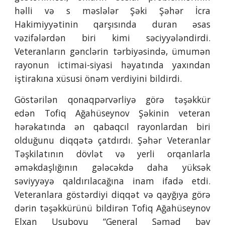
həlli və s məslələr Şəki Şəhər İcra
Hakimiyyətinin qarşısında duran əsas
vəzifələrdən biri kimi səciyyələndirdi.
Veteranların gənclərin tərbiyəsində, ümumən
rayonun ictimai-siyasi həyatında yaxından
iştirakına xüsusi önəm verdiyini bildirdi.
Göstərilən qonaqpərvərliyə görə təşəkkür
edən Tofiq Ağahüseynov Şəkinin veteran
hərəkatında ən qabaqcıl rayonlardan biri
olduğunu diqqətə çatdırdı. Şəhər Veteranlar
Təşkilatının dövlət və yerli orqanlarla
əməkdaşlığının gələcəkdə daha yüksək
səviyyəyə qaldırılacağına inam ifadə etdi.
Veteranlara göstərdiyi diqqət və qayğıya görə
dərin təşəkkürünü bildirən Tofiq Ağahüseynov
Elxan Usubovu “General Səməd bəy