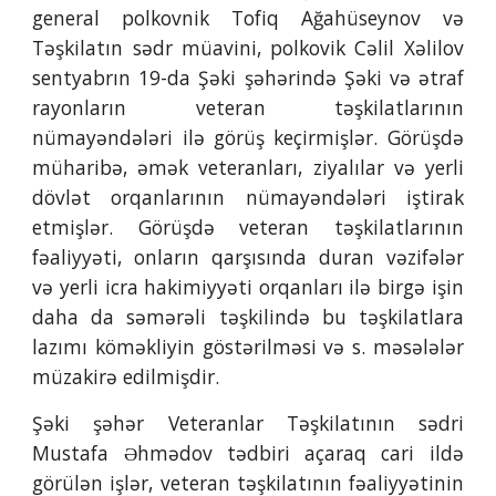
general polkovnik Tofiq Ağahüseynov və
Təşkilatın sədr müavini, polkovik Cəlil Xəlilov
sentyabrın 19-da Şəki şəhərində Şəki və ətraf
rayonların veteran təşkilatlarının
nümayəndələri ilə görüş keçirmişlər. Görüşdə
müharibə, əmək veteranları, ziyalılar və yerli
dövlət orqanlarının nümayəndələri iştirak
etmişlər. Görüşdə veteran təşkilatlarının
fəaliyyəti, onların qarşısında duran vəzifələr
və yerli icra hakimiyyəti orqanları ilə birgə işin
daha da səmərəli təşkilində bu təşkilatlara
lazımı köməkliyin göstərilməsi və s. məsələlər
müzakirə edilmişdir.
Şəki şəhər Veteranlar Təşkilatının sədri
Mustafa Əhmədov tədbiri açaraq cari ildə
görülən işlər, veteran təşkilatının fəaliyyətinin