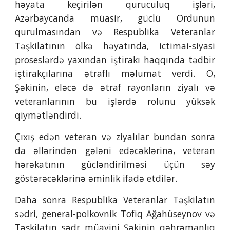
həyata keçirilən quruculuq işləri,
Azərbaycanda müasir, güclü Ordunun
qurulmasından və Respublika Veteranlar
Təşkilatının ölkə həyatında, ictimai-siyasi
proseslərdə yaxından iştirakı haqqında tədbir
iştirakçılarına ətraflı məlumat verdi. O,
Şəkinin, eləcə də ətraf rayonların ziyalı və
veteranlarının bu işlərdə rolunu yüksək
qiymətləndirdi.
Çıxış edən veteran və ziyalılar bundan sonra
da əllərindən gələni edəcəklərinə, veteran
hərəkatının gücləndirilməsi üçün səy
göstərəcəklərinə əminlik ifadə etdilər.
Daha sonra Respublika Veteranlar Təşkilatın
sədri, general-polkovnik Tofiq Ağahüseynov və
Təşkilatın sədr müavini Şəkinin qəhrəmanlıq