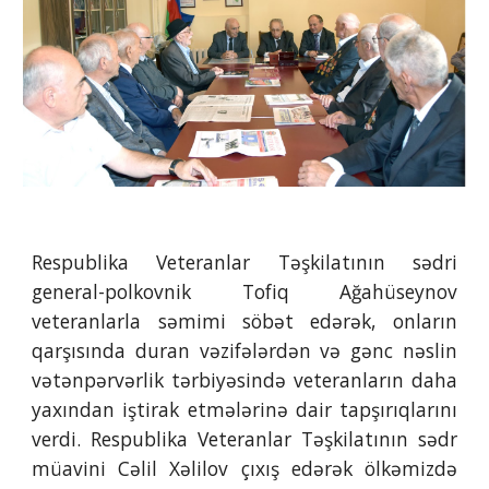
Respublika Veteranlar Təşkilatının sədri
general-polkovnik Tofiq Ağahüseynov
veteranlarla səmimi söbət edərək, onların
qarşısında duran vəzifələrdən və gənc nəslin
vətənpərvərlik tərbiyəsində veteranların daha
yaxından iştirak etmələrinə dair tapşırıqlarını
verdi. Respublika Veteranlar Təşkilatının sədr
müavini Cəlil Xəlilov çıxış edərək ölkəmizdə