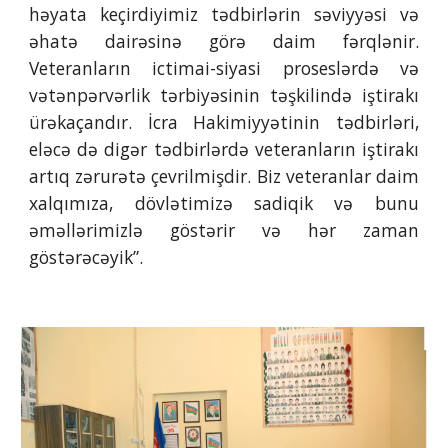
həyata keçirdiyimiz tədbirlərin səviyyəsi və
əhatə dairəsinə görə daim fərqlənir.
Veteranların ictimai-siyasi proseslərdə və
vətənpərvərlik tərbiyəsinin təşkilində iştirakı
ürəkaçandır. İcra Hakimiyyətinin tədbirləri,
eləcə də digər tədbirlərdə veteranların iştirakı
artıq zərurətə çevrilmişdir. Biz veteranlar daim
xalqımıza, dövlətimizə sadiqik və bunu
əməllərimizlə göstərir və hər zaman
göstərəcəyik”.