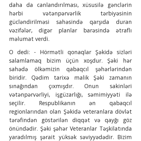
daha da canlandırılması, xüsusilə gənclərin
hərbi vətənpərvərlik tərbiyəsinin
gücləndirilməsi sahəsində qarşıda duran
vəzifələr, digər planlar barəsində ətraflı
məlumat verdi.
O dedi: - Hörmətli qonaqlar Şəkidə sizləri
salamlamaq bizim üçün xoşdur. Şəki hər
sahədə ölkəmizin qabaqcıl şəhərlərindən
biridir. Qədim tarixə malik Şəki zamanın
sınağından çıxmışdır. Onun sakinləri
vətənpərvərliyi, işgüzarlığı, səmimiyyəti ilə
seçilir. Respublikanın ən qabaqcıl
regionlarından olan Şəkidə veteranlara dövlət
tərəfindən göstərilən diqqət və qayğı göz
önündədir. Şəki şəhər Veteranlar Təşkilatında
yaradılmış şərait yüksək səviyyədədir. Bizim