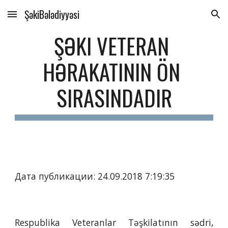
ŞəkiBələdiyyəsi
Skip to main content
Skip to navigation
ŞƏKI VETERAN 
HƏRAKATININ ÖN 
SIRASINDADIR
Дата публикации: 24.09.2018 7:19:35
Respublika Veteranlar Təşkilatının sədri,