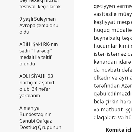
qətiyyən verməz
festivalı keçiriləcək
vasitəsilə müəyy
9 yaşlı Süleyman
kəşfiyyat məqsəd
Avropa çempionu
hüquq müdafiəçi
oldu
beynəlxalq təşk
ABİHİ Şəki RK-nın
hücumlar kimi 
sədri "Tərəqqi"
istər-istəməz öz
medalı ilə təltif
kənardan idarə 
olundu
da növbəti dəfə
ADLI SİYAHI: 93
ölkədir və ayrı-
hərbçimiz şəhid
tərəfindən Azə
olub, 34 nəfər
qəbuledilməzdir.
yaralanıb
belə çirkin hər
Almaniya
və mətbuat işçi
Bundestaqının
əlaqələrə və h
Cənubi Qafqaz
Dostluq Qrupunun
        Kom