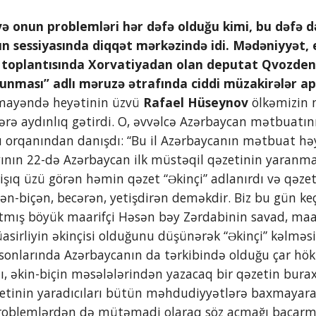
n sessiyasında diqqət mərkəzində idi. Mədəniyyət, e
n toplantısında Xorvatiyadan olan deputat Qvozden
runması” adlı məruzə ətrafında ciddi müzakirələr apa
ayəndə heyətinin üzvü 
Rafael Hüseynov
 ölkəmizin
lərə aydınlıq gətirdi. O, əvvəlcə Azərbaycan mətbuatı
u orqanından danışdı: “Bu il Azərbaycanın mətbuat hə
yının 22-də Azərbaycan ilk müstəqil qəzetinin yaranmas
 işıq üzü görən həmin qəzet “Əkinçi” adlanırdı və qəze
əkən-biçən, becərən, yetişdirən deməkdir. Biz bu gün ke
tmış böyük maarifçi Həsən bəy Zərdabinin savad, maar
sirliyin əkinçisi olduğunu düşünərək “Əkinçi” kəlməsi
n sonlarında Azərbaycanın da tərkibində olduğu çar hö
ı, əkin-biçin məsələlərindən yazacaq bir qəzetin burax
etinin yaradıcıları bütün məhdudiyyətlərə baxmayaraq
 problemlərdən də mütəmadi olaraq söz açmağı bacarmı