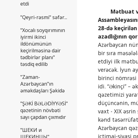
etdi
        Mətbuat və onun problemləri hər dəfə olduğu kimi, bu dəfə də Avropa Şurası Parlament 
"Qeyri-rəsmi" səfər...
Assambleyasını
28-də keçirilə
"Xocalı soyqırımının
azadlığının qo
iyirmi ikinci
ildönümünün
Azərbaycan nüm
keçirilməsinə dair
bir sıra məsələ
tədbirlər planı"
etdiyi ilk mətb
təsdiq edilib
verəcək. İyun a
"Zaman-
birinci nömrəsi
Azərbaycan"ın
idi. “Əkinçi” – 
əməkdaşları Şəkidə
qəzetimizi yara
düçüncənin, müa
"ŞƏKİ BƏLƏDİYYƏSİ"
qəzetinin növbəti
vaxt - XIX əsri
sayı çapdan çıxmıdır
kənd təsərrüfat
Azərbaycan qəz
"ШЕКИ и
ictimai-siyasi
ШЕКИНЦЫ"