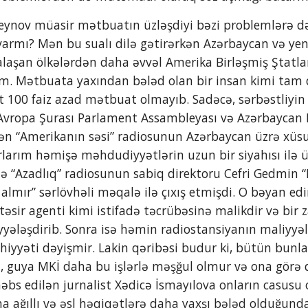
rmı? Mən bu sualı dilə gətirərkən Azərbaycan və yeni
alaşan ölkələrdən daha əvvəl Amerika Birləşmiş Ştatla
. Mətbuata yaxından bələd olan bir insan kimi tam qət
xt 100 faiz azad mətbuat olmayıb. Sadəcə, sərbəstliy
. Avropa Şurası Parlament Assambleyası və Azərbaycan 
 “Amerikanın səsi” radiosunun Azərbaycan üzrə xüsu
arım həmişə məhdudiyyətlərin uzun bir siyahısı ilə ü
ə “Azadlıq” radiosunun sabiq direktoru Cefri Gedmin “M
ə almır” sərlövhəli məqalə ilə çıxış etmişdi. O bəyan ed
 təsir agenti kimi istifadə təcrübəsinə malikdir və bir
ələşdirib. Sonra isə həmin radiostansiyanın maliyyələş
ahiyyəti dəyişmir. Lakin qəribəsi budur ki, bütün bunl
 ki, guya MKİ daha bu işlərlə məşğul olmur və ona görə 
bs edilən jurnalist Xədicə İsmayılova onların casusu o
ağıllı və əsl həqiqətlərə daha yaxşı bələd olduğunda