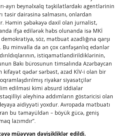
ı-ayrı beynəlxalq təşkilatlardakı agentlərinin 
ı təsir dairəsinə salmasını, onlardan 
r. Həmin şəbəkəyə daxil olan jurnalist, 
nda ifşa edilərək həbs olunanda isə MKİ 
ı demokratiya, söz, mətbuat azadlığına qarşı 
Bu minvalla da ən çox canfəşanlıq edənlər 
rıldıqlarının, istiqamətləndirildiklərinin, 
sunun Bakı bürosunun timsalında Azərbaycan 
kifayət qədər sərbəst, azad KİV-i olan bir 
oqramlaşdırılmış riyakar siyasətçilər 
m edilməsi kimi absurd iddialar 
təqilliyi əleyhinə addımların göstəricisi olan 
ideyaya aidiyyəti yoxdur. Avropada mətbuatı 
ran bu təmayüldən – böyük gücə, geniş 
maq lazımdır”.
uzəyə müəyyən dəyişikliklər edildi.