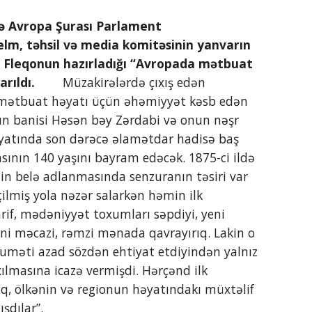
lm, təhsil və media komitəsinin yanvarın 
 Fleqonun hazırladığı “Avropada mətbuat 
rıldı.
        Müzakirələrdə çıxış edən 
 mətbuat həyatı üçün əhəmiyyət kəsb edən 
nın banisi Həsən bəy Zərdabi və onun nəşr 
yatında son dərəcə əlamətdar hadisə baş 
ının 140 yaşını bayram edəcək. 1875-ci ildə 
tin belə adlanmasında senzuranın təsiri var 
çilmiş yola nəzər salarkən həmin ilk 
if, mədəniyyət toxumları səpdiyi, yeni 
ni məcazi, rəmzi mənada qavrayırıq. Lakin o 
kuməti azad sözdən ehtiyat etdiyindən yalnız 
ılmasına icazə vermişdi. Hərçənd ilk 
, ölkənin və regionun həyatındakı müxtəlif 
şdılar”.