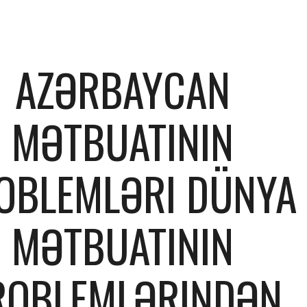
ip to main content
Skip to navigat
AZƏRBAYCAN 
MƏTBUATININ 
OBLEMLƏRI DÜNYA 
MƏTBUATININ 
ROBLEMLƏRINDƏN 