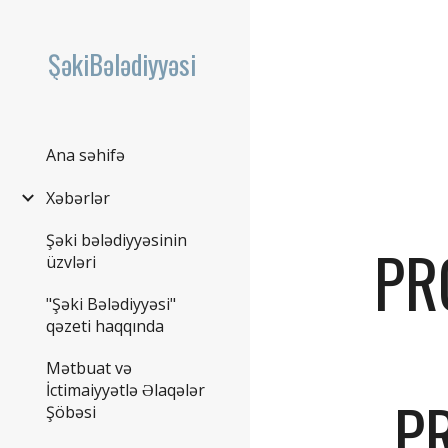
Sk
ŞəkiBələdiyyəsi
Ana səhifə
Xəbərlər
Şəki bələdiyyəsinin
PR
üzvləri
"Şəki Bələdiyyəsi"
qəzeti haqqında
Mətbuat və
İctimaiyyətlə Əlaqələr
P
Şöbəsi