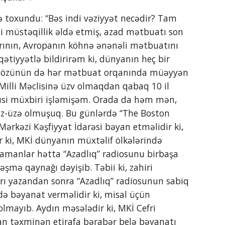
 müstəqillik əldə etmiş, azad mətbuatı son 
rının, Avropanın köhnə ənənəli mətbuatını 
iyyətlə bildirirəm ki, dünyanın heç bir 
in özünün də hər mətbuat orqanında müəyyən 
Milli Məclisinə üzv olmaqdan qabaq 10 il 
si müxbiri işləmişəm. Orada da həm mən, 
z-üzə olmuşuq. Bu günlərdə “The Boston 
ərkəzi Kəşfiyyat İdarəsi bəyan etməlidir ki, 
ir ki, MKİ dünyanın müxtəlif ölkələrində 
 zamanlar hətta “Azadlıq” radiosunu birbaşa 
mə qaynağı dəyişib. Təbii ki, zahiri 
arı yazandan sonra “Azadlıq” radiosunun sabiq 
də bəyanat verməlidir ki, misal üçün 
lmayıb. Aydın məsələdir ki, MKİ Cefri 
n təxminən etirafa bərabər belə bəyanatı 