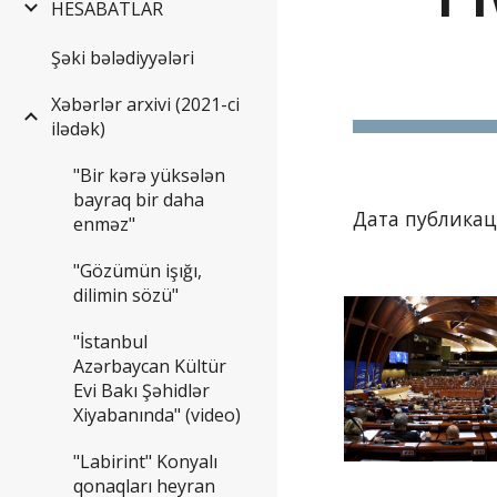
HESABATLAR
Şəki bələdiyyələri
Xəbərlər arxivi (2021-ci
ilədək)
"Bir kərə yüksələn
bayraq bir daha
Дата публикаци
enməz"
"Gözümün işığı,
dilimin sözü"
"İstanbul
Azərbaycan Kültür
Evi Bakı Şəhidlər
Xiyabanında" (video)
"Labirint" Konyalı
qonaqları heyran