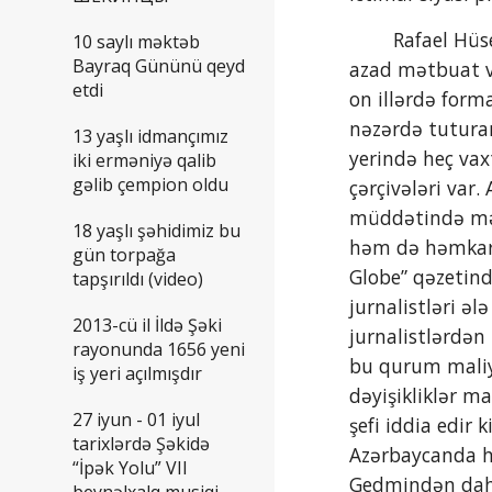
        Rafael Hüseynov müasir mətbuatın üzləşdiyi bəzi problemlərə də toxundu: “Bəs indi vəziyyət necədir? Tam 
10 saylı məktəb
Bayraq Gününü qeyd
azad mətbuat va
etdi
on illərdə form
nəzərdə tuturam
13 yaşlı idmançımız
yerində heç va
iki erməniyə qalib
gəlib çempion oldu
çərçivələri var
müddətində mən
18 yaşlı şəhidimiz bu
həm də həmkarl
gün torpağa
Globe” qəzetind
tapşırıldı (video)
jurnalistləri əl
2013-cü il İldə Şəki
jurnalistlərdən
rayonunda 1656 yeni
bu qurum maliyy
iş yeri açılmışdır
dəyişikliklər m
27 iyun - 01 iyul
şefi iddia edir
tarixlərdə Şəkidə
Azərbaycanda hə
“İpək Yolu” VII
Gedmindən daha 
beynəlxalq musiqi