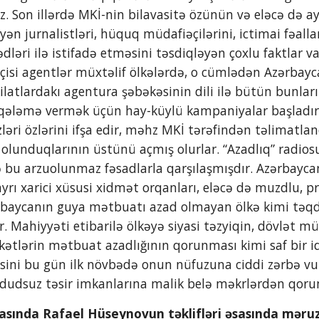
. Son illərdə MKİ-nin bilavasitə özünün və eləcə də ayr
ən jurnalistləri, hüquq müdafiəçilərini, ictimai fəallar
ləri ilə istifadə etməsini təsdiqləyən çoxlu faktlar va
si agentlər müxtəlif ölkələrdə, o cümlədən Azərbayca
ilatlardakı agentura şəbəkəsinin dili ilə bütün bunlar
qələmə vermək üçün hay-küylü kampaniyalar başladır. 
ləri özlərini ifşa edir, məhz MKİ tərəfindən təlimatlandı
olunduqlarının üstünü açmış olurlar. “Azadlıq” radio
 bu arzuolunmaz fəsadlarla qarşılaşmışdır. Azərbaycan 
ayrı xarici xüsusi xidmət orqanları, eləcə də muzdlu, pr
rbaycanın guya mətbuatı azad olmayan ölkə kimi təqdi
 Mahiyyəti etibarilə ölkəyə siyasi təzyiqin, dövlət müs
əkətlərin mətbuat azadlığının qorunması kimi saf bir 
sini bu gün ilk növbədə onun nüfuzuna ciddi zərbə vu
üdudsuz təsir imkanlarına malik belə məkrlərdən qoru
itə iclasında Rafael Hüseynovun təklifləri əsasında mər