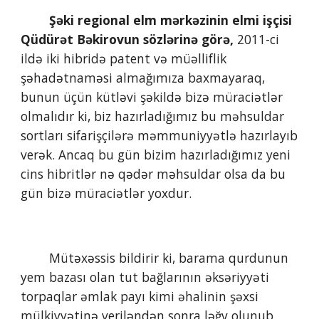
Şəki regional elm mərkəzinin elmi işçisi 
Qüdürət Bəkirovun sözlərinə görə,
 2011-ci 
ildə iki hibridə patent və müəlliflik 
şəhadətnaməsi almağımıza baxmayaraq, 
bunun üçün kütləvi şəkildə bizə müraciətlər 
olmalıdır ki, biz hazırladığımız bu məhsuldar 
sortları sifarişçilərə məmmuniyyətlə hazırlayıb 
verək. Ancaq bu gün bizim hazırladığımız yeni 
cins hibritlər nə qədər məhsuldar olsa da bu 
gün bizə müraciətlər yoxdur.
        Mütəxəssis bildirir ki, barama qurdunun 
yem bazası olan tut bağlarının əksəriyyəti 
torpaqlar əmlak payı kimi əhalinin şəxsi 
mülkiyyətinə veriləndən sonra ləğv olunub. 