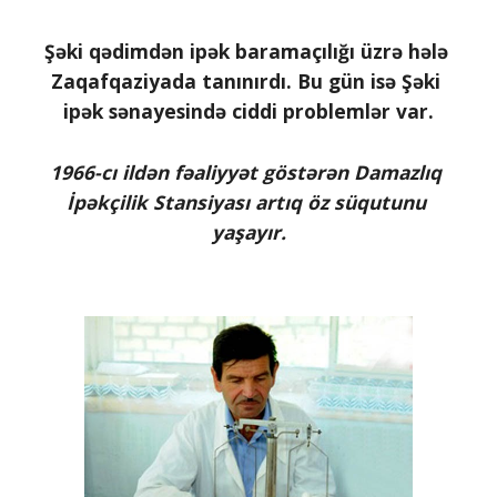
Şəki qədimdən ipək baramaçılığı üzrə hələ 
Zaqafqaziyada tanınırdı. Bu gün isə Şəki 
ipək sənayesində ciddi problemlər var.
1966-cı ildən fəaliyyət göstərən Damazlıq 
İpəkçilik Stansiyası artıq öz süqutunu 
yaşayır.