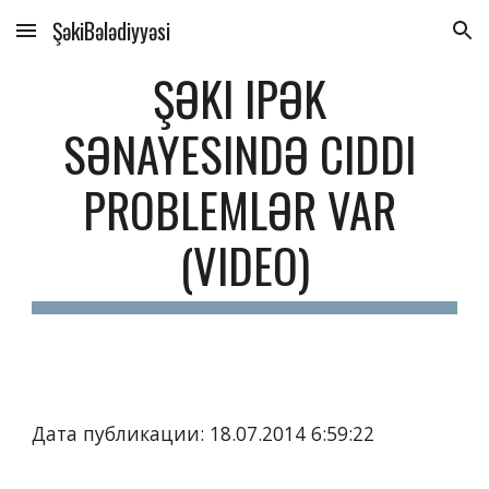
ŞəkiBələdiyyəsi
Skip to main content
Skip to navigation
ŞƏKI IPƏK 
SƏNAYESINDƏ CIDDI 
PROBLEMLƏR VAR 
(VIDEO)
Дата публикации: 18.07.2014 6:59:22