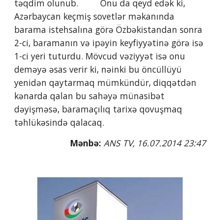
təqdim olunub.         Onu da qeyd edək ki, 
Azərbaycan keçmiş sovetlər məkanında 
barama istehsalına görə Özbəkistandan sonra 
2-ci, baramanın və ipəyin keyfiyyətinə görə isə 
1-ci yeri tuturdu. Mövcud vəziyyət isə onu 
deməyə əsas verir ki, nəinki bu öncüllüyü 
yenidən qaytarmaq mümkündür, diqqətdən 
kənarda qalan bu sahəyə münasibət 
dəyişməsə, baramaçılıq tarixə qovuşmaq 
təhlükəsində qalacaq.
Mənbə: 
ANS TV,
16.07.2014 23:47