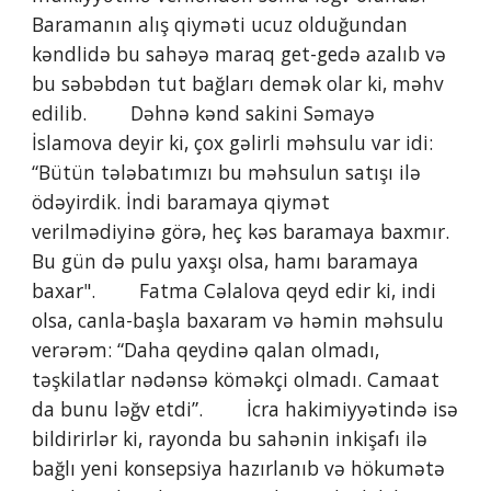
Baramanın alış qiyməti ucuz olduğundan 
kəndlidə bu sahəyə maraq get-gedə azalıb və 
bu səbəbdən tut bağları demək olar ki, məhv 
edilib.        Dəhnə kənd sakini Səmayə 
İslamova deyir ki, çox gəlirli məhsulu var idi: 
“Bütün tələbatımızı bu məhsulun satışı ilə 
ödəyirdik. İndi baramaya qiymət 
verilmədiyinə görə, heç kəs baramaya baxmır. 
Bu gün də pulu yaxşı olsa, hamı baramaya 
baxar".        Fatma Cəlalova qeyd edir ki, indi 
olsa, canla-başla baxaram və həmin məhsulu 
verərəm: “Daha qeydinə qalan olmadı, 
təşkilatlar nədənsə köməkçi olmadı. Camaat 
da bunu ləğv etdi”.        İcra hakimiyyətində isə 
bildirirlər ki, rayonda bu sahənin inkişafı ilə 
bağlı yeni konsepsiya hazırlanıb və hökumətə 