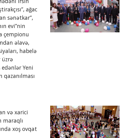
ədəni İrsin 
irakçısı”, ağac 
n sənətkar”, 
n evi”nin 
ya çempionu 
ndan əlavə, 
iyaları, habelə 
 üzrə 
edənlər Yeni 
n qazanılması 
n və xarici 
n maraqlı 
rında xoş ovqat 