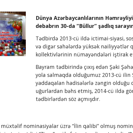
Dünya Azərbaycanlılarının Həmrəyliyi 
debabrın 30-da “Büllur” şadlıq sarayı
Tədbirdə 2013-cü ildə ictimai-siyasi, sos
və digər sahələrdə yüksək nailiyyətlər q
kollektivlərinin nümayəndələri iştirak e
Bayram tədbirində çıxış edən Şəki Şəhər
yola salmaqda olduğumuz 2013-cü ilin 
yaddaqalan hadisələrlə zəngin olduğu qe
uğurlardan bəhs etmiş, 2014-cü ildə görü
tədbirlərdən söz açmışdır. 
müxtəlif nominasiyalar üzrə “İlin qalibi” olmuş nomin