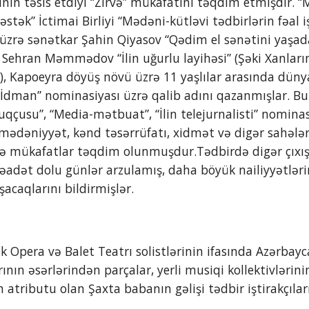
inin təsis etdiyi “Zirvə” mükafatını təqdim etmişdir. “M
ək” İctimai Birliyi “Mədəni-kütləvi tədbirlərin fəal işt
zrə sənətkar Şahin Qiyasov “Qədim el sənətini yaşada
ehran Məmmədov “İlin uğurlu layihəsi” (Şəki Xanlarını
i), Kapoeyra döyüş növü üzrə 11 yaşlılar arasında dün
İdman” nominasiyası üzrə qalib adını qazanmışlar. Bu
luqçusu”, “Media-mətbuat”, “İlin telejurnalisti” nominas
, mədəniyyət, kənd təsərrüfatı, xidmət və digər sahələr
ə mükafatlar təqdim olunmuşdur.Tədbirdə digər çıxış 
səadət dolu günlər arzulamış, daha böyük nailiyyətləri
şacaqlarını bildirmişlər.
 Opera və Balet Teatrı solistlərinin ifasında Azərbayca
ının əsərlərindən parçalar, yerli musiqi kollektivlərini
ilin atributu olan Şaxta babanın gəlişi tədbir iştirakçıla