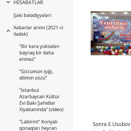
HESABATLAR
Şəki bələdiyyələri
Xəbərlər arxivi (2021-ci
ilədək)
"Bir kərə yüksələn
bayraq bir daha
enməz"
"Gözümün işığı,
dilimin sözü"
"İstanbul
Azərbaycan Kültür
Evi Bakı Şəhidlər
Xiyabanında" (video)
"Labirint" Konyalı
Sonra E.Usubov 
qonaqları heyran