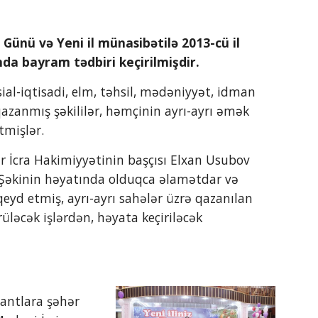
Günü və Yeni il münasibətilə 2013-cü il 
nda bayram tədbiri keçirilmişdir. 
ial-iqtisadi, elm, təhsil, mədəniyyət, idman 
azanmış şəkililər, həmçinin ayrı-ayrı əmək 
tmişlər.
 İcra Hakimiyyətinin başçısı Elxan Usubov 
Şəkinin həyatında olduqca əlamətdar və 
yd etmiş, ayrı-ayrı sahələr üzrə qazanılan 
ləcək işlərdən, həyata keçiriləcək 
antlara şəhər 