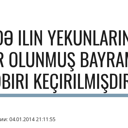
ip to main content
Skip to navigat
DƏ ILIN YEKUNLARIN
R OLUNMUŞ BAYRAM
BIRI KEÇIRILMIŞDI
и: 04.01.2014 21:11:55