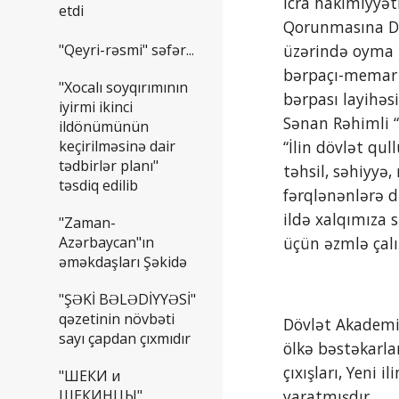
icra hakimiyyət
etdi
Qorunmasına Dəst
"Qeyri-rəsmi" səfər...
üzərində oyma ü
bərpaçı-memar S
"Xocalı soyqırımının
bərpası layihəs
iyirmi ikinci
Sənan Rəhimli “
ildönümünün
keçirilməsinə dair
“İlin dövlət qul
tədbirlər planı"
təhsil, səhiyyə
təsdiq edilib
fərqlənənlərə d
ildə xalqımıza 
"Zaman-
Azərbaycan"ın
üçün əzmlə çalı
əməkdaşları Şəkidə
"ŞƏKİ BƏLƏDİYYƏSİ"
qəzetinin növbəti
Dövlət Akademik
sayı çapdan çıxmıdır
ölkə bəstəkarlar
çıxışları, Yeni 
"ШЕКИ и
ШЕКИНЦЫ"
yaratmışdır.