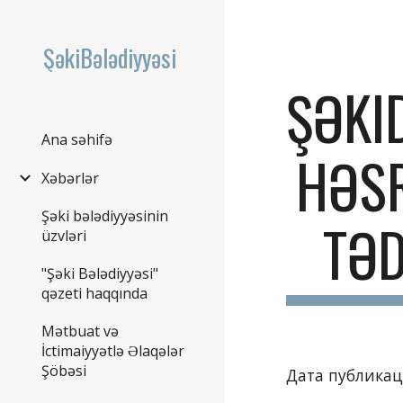
Sk
ŞəkiBələdiyyəsi
ŞƏKI
Ana səhifə
HƏS
Xəbərlər
Şəki bələdiyyəsinin
TƏD
üzvləri
"Şəki Bələdiyyəsi"
qəzeti haqqında
Mətbuat və
İctimaiyyətlə Əlaqələr
Şöbəsi
Дата публикаци