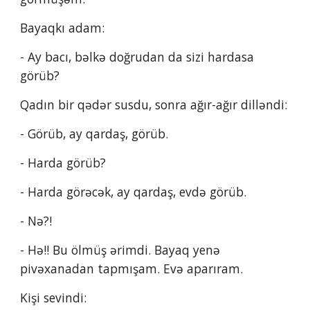
Bayaqkı adam:
- Ay bacı, bəlkə doğrudan da sizi hardasa 
görüb?
Qadın bir qədər susdu, sonra ağır-ağır dilləndi:
- Görüb, ay qardaş, görüb.
- Harda görüb?
- Harda görəcək, ay qardaş, evdə görüb.
- Nə?!
- Hə!! Bu ölmüş ərimdi. Bayaq yenə 
pivəxanadan tapmışam. Evə aparıram.
Kişi sevindi: