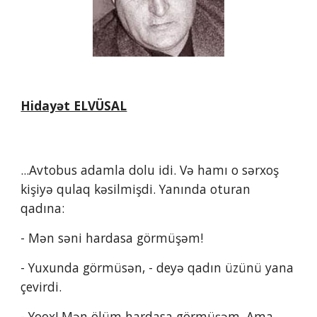
Hidayət ELVÜSAL
...Avtobus adamla dolu idi. Və hamı o sərxoş 
kişiyə qulaq kəsilmişdi. Yanında oturan 
qadına:
- Mən səni hardasa görmüşəm!
- Yuxunda görmüsən, - deyə qadın üzünü yana 
çevirdi.
- Yoox! Mən ölüm hardasa görmüşəm. Ama 