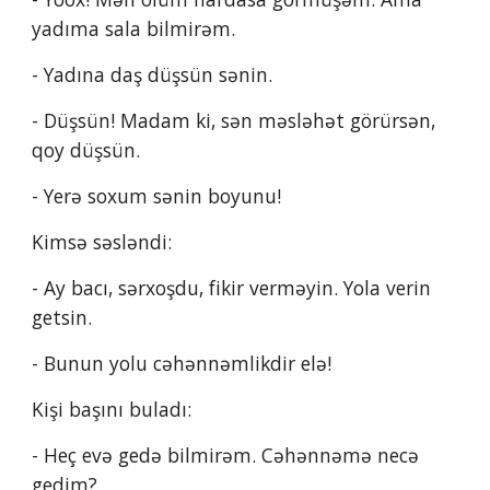
yadıma sala bilmirəm.
- Yadına daş düşsün sənin.
- Düşsün! Madam ki, sən məsləhət görürsən, 
qoy düşsün.
- Yerə soxum sənin boyunu!
Kimsə səsləndi:
- Ay bacı, sərxoşdu, fikir verməyin. Yola verin 
getsin.
- Bunun yolu cəhənnəmlikdir elə!
Kişi başını buladı:
- Heç evə gedə bilmirəm. Cəhənnəmə necə 
gedim?