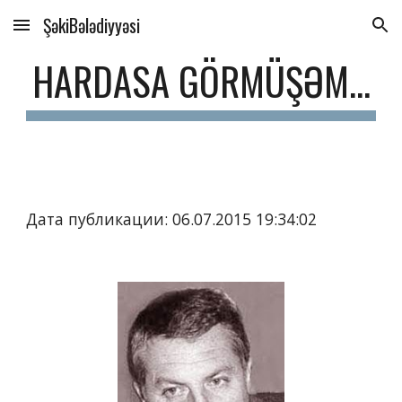
ŞəkiBələdiyyəsi
Skip to main content
Skip to navigation
HARDASA GÖRMÜŞƏM...
Дата публикации: 06.07.2015 19:34:02