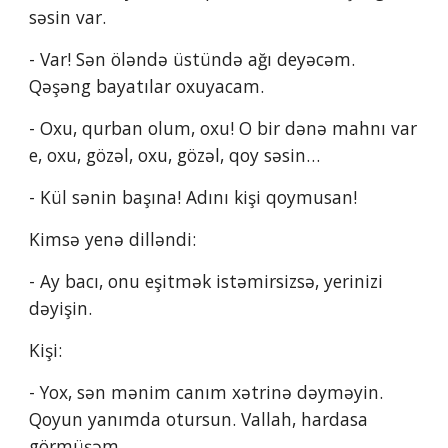
səsin var.
- Var! Sən öləndə üstündə ağı deyəcəm. 
Qəşəng bayatılar oxuyacam.
- Oxu, qurban olum, oxu! O bir dənə mahnı var 
e, oxu, gözəl, oxu, gözəl, qoy səsin…
- Kül sənin başına! Adını kişi qoymusan!
Kimsə yenə dilləndi:
- Ay bacı, onu eşitmək istəmirsizsə, yerinizi 
dəyişin.
Kişi:
- Yox, sən mənim canım xətrinə dəyməyin. 
Qoyun yanımda otursun. Vallah, hardasa 
görmüşəm.