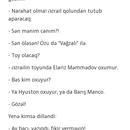
- Narahat olma! Əzrail qolundan tutub 
aparacaq.
- Sən mənim canım?!
- Sən öləsən! Özü də “Vağzalı” ilə.
- Toy olacaq?
- Əzrailin toyunda Elariz Məmmədov oxumur.
- Bəs kim oxuyur?
- Ya Hyuston oxuyur, ya da Barış Manco.
- Gözəl!
Yenə kimsə dilləndi:
- Ay bacı, yazıqdı, fikir verməyin!