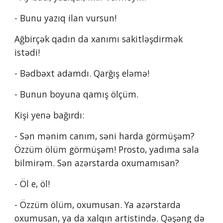
- Bunu yazıq ilan vursun!
Ağbirçək qadın da xanımı sakitləşdirmək 
istədi!
- Bədbəxt adamdı. Qarğış eləmə!
- Bunun boyuna qamış ölçüm.
Kişi yenə bağırdı:
- Sən mənim canım, səni harda görmüşəm? 
Özzüm ölüm görmüşəm! Prosto, yadıma sala 
bilmirəm. Sən azərstarda oxumamısan?
- Öl e, öl!
- Özzüm ölüm, oxumusan. Ya azərstarda 
oxumusan, ya da xalqın artistində. Qəşəng də 